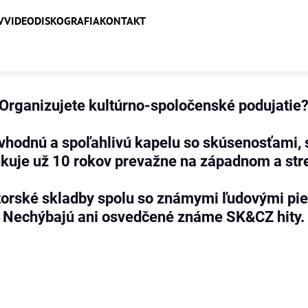
V
VIDEO
DISKOGRAFIA
KONTAKT
Organizujete kultúrno-spoločenské podujatie
vhodnú a spoľahlivú kapelu so skúsenosťami,
inkuje už 10 rokov prevažne na západnom a st
torské skladby spolu so známymi ľudovými pi
Nechýbajú ani osvedčené známe SK&CZ hity.