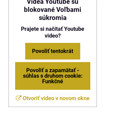
Videá Youtube sú
blokované Voľbami
súkromia
Prajete si načítať Youtube
video?
Povoliť tentokrát
Povoliť a zapamätať -
súhlas s druhom cookie:
Funkčné
Otvoriť video v novom okne