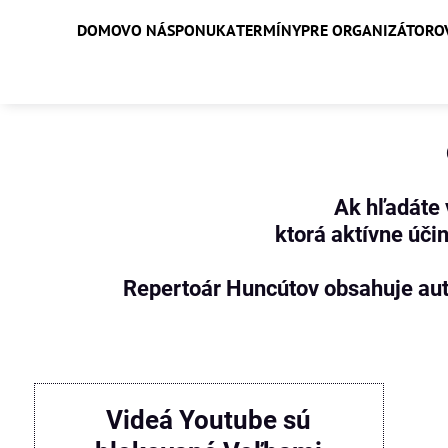
DOMOV
O NÁS
PONUKA
TERMÍNY
PRE ORGANIZÁTORO
Ak hľadáte 
ktorá aktívne úč
Repertoár Huncútov obsahuje au
Videá Youtube sú