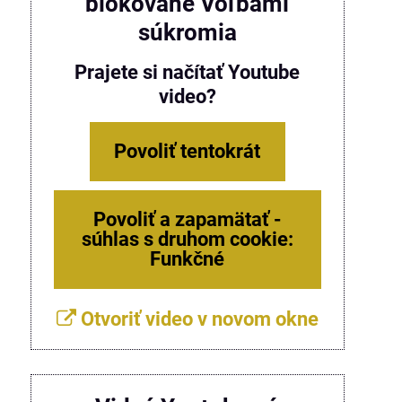
blokované Voľbami
súkromia
Prajete si načítať Youtube
video?
Povoliť tentokrát
Povoliť a zapamätať -
súhlas s druhom cookie:
Funkčné
Otvoriť video v novom okne