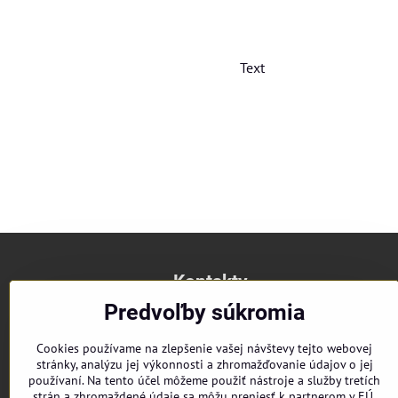
Text
Kontakty
Predvoľby súkromia
Huncúti
Drietoma 217
Cookies používame na zlepšenie vašej návštevy tejto webovej
913 03 Drietoma
stránky, analýzu jej výkonnosti a zhromažďovanie údajov o jej
SLOVENSKO
používaní. Na tento účel môžeme použiť nástroje a služby tretích
IČO: 51326248
strán a zhromaždené údaje sa môžu preniesť k partnerom v EÚ,