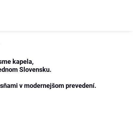
?
 sme kapela,
rednom Slovensku.
esňami v modernejšom prevedení.