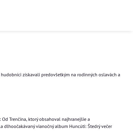
i hudobníci získavali predovšetkým na rodinných oslavách a
Od Trenčína, ktorý obsahoval najhranejšie a
la dlhoočakávaný vianočný album Huncúti: Štedrý večer