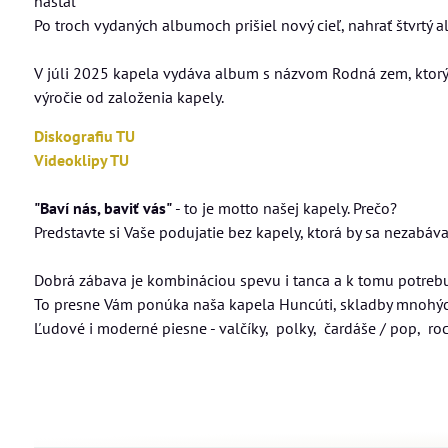
nastal
Po troch vydaných albumoch prišiel nový cieľ, nahrať štvrtý
V júli 2025 kapela vydáva album s názvom Rodná zem, ktorý 
výročie od založenia kapely.
Diskografiu TU
Videoklipy TU
"Baví nás, baviť vás"
- to je motto našej kapely. Prečo?
Predstavte si Vaše podujatie bez kapely, ktorá by sa nezabá
Dobrá zábava je kombináciou spevu i tanca a k tomu potrebuj
To presne Vám ponúka naša kapela Huncúti, skladby mnohýc
Ľudové i moderné piesne - valčíky, polky, čardáše / pop, roc