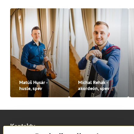
Matúš Husár -
Michal Rehák -
husle, spev
akordeón, spev
Kontakty