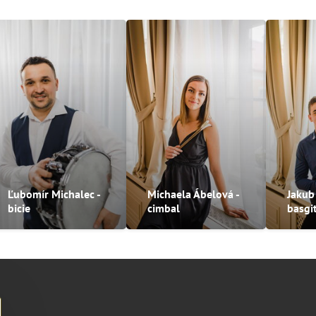
Ľubomír Michalec -
Michaela Ábelová -
Jakub
bicie
cimbal
basgi