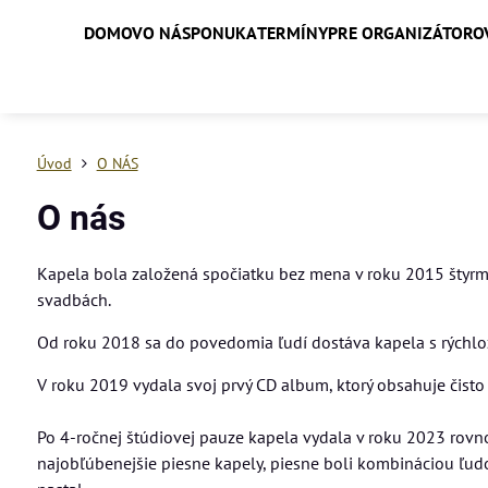
DOMOV
O NÁS
PONUKA
TERMÍNY
PRE ORGANIZÁTORO
Úvod
O NÁS
O nás
Kapela bola založená spočiatku bez mena v roku 2015 štyrmi
svadbách.
Od roku 2018 sa do povedomia ľudí dostáva kapela s rých
V roku 2019 vydala svoj prvý CD album, ktorý obsahuje čist
Po 4-ročnej štúdiovej pauze kapela vydala v roku 2023 rovn
najobľúbenejšie piesne kapely, piesne boli kombináciou ľu