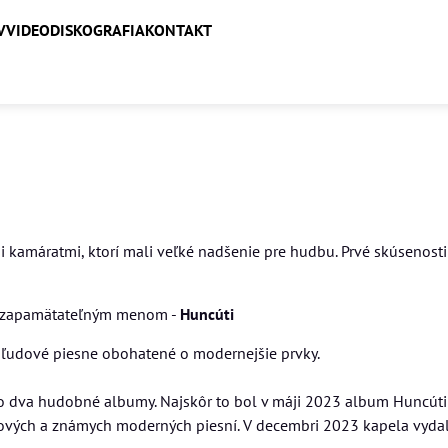
V
VIDEO
DISKOGRAFIA
KONTAKT
 kamáratmi, ktorí mali veľké nadšenie pre hudbu. Prvé skúsenost
lozapamätateľným menom -
Huncúti
o ľudové piesne obohatené o modernejšie prvky.
o dva hudobné albumy. Najskôr to bol v máji 2023 album Huncúti: 
dových a známych moderných piesní. V decembri 2023 kapela vyda