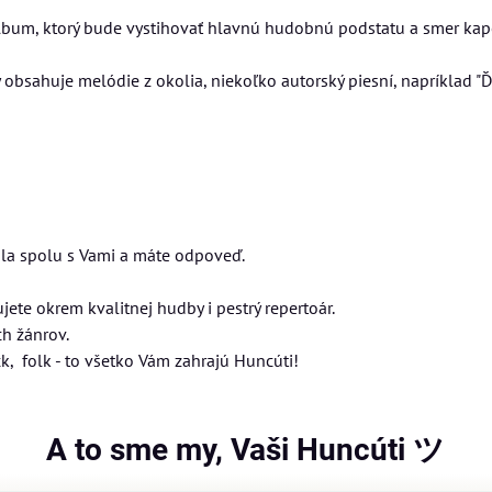
 album, ktorý bude vystihovať hlavnú hudobnú podstatu a smer kape
obsahuje melódie z okolia, niekoľko autorský piesní, napríklad "
vala spolu s Vami a máte odpoveď.
ete okrem kvalitnej hudby i pestrý repertoár.
h žánrov.
k, folk - to všetko Vám zahrajú Huncúti!
A to sme my, Vaši Huncúti ツ