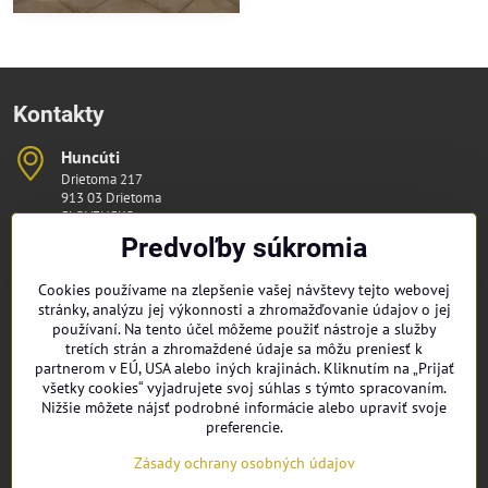
Kontakty
Huncúti
Drietoma 217
913 03 Drietoma
SLOVENSKO
IČO: 51326248
Predvoľby súkromia
kapelahuncuti​@gmail​.com
Cookies používame na zlepšenie vašej návštevy tejto webovej
stránky, analýzu jej výkonnosti a zhromažďovanie údajov o jej
+421 948 309 219
používaní. Na tento účel môžeme použiť nástroje a služby
tretích strán a zhromaždené údaje sa môžu preniesť k
partnerom v EÚ, USA alebo iných krajinách. Kliknutím na „Prijať
všetky cookies“ vyjadrujete svoj súhlas s týmto spracovaním.
Nižšie môžete nájsť podrobné informácie alebo upraviť svoje
Sme tam, kde aj vy, pridajte sa k Huncútom:
preferencie.
Facebook
Instagram
Youtube
Zásady ochrany osobných údajov