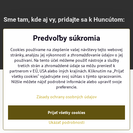
Sme tam, kde aj vy, pridajte sa k Huncútom:
Facebook
Instagram
Youtube
Predvoľby súkromia
©
2026
Copyright
Cookies používame na zlepšenie vašej návštevy tejto webovej
stránky, analýzu jej výkonnosti a zhromažďovanie údajov o jej
Predvoľby súkromia
Zásady ochrany osobných údajov
používaní. Na tento účel môžeme použiť nástroje a služby
Vytvorené pomocou:
BiznisWeb.sk
tretích strán a zhromaždené údaje sa môžu preniesť k
partnerom v EÚ, USA alebo iných krajinách. Kliknutím na „Prijať
všetky cookies“ vyjadrujete svoj súhlas s týmto spracovaním.
Nižšie môžete nájsť podrobné informácie alebo upraviť svoje
preferencie.
Zásady ochrany osobných údajov
Prijať všetky cookies
Ukázať podrobnosti