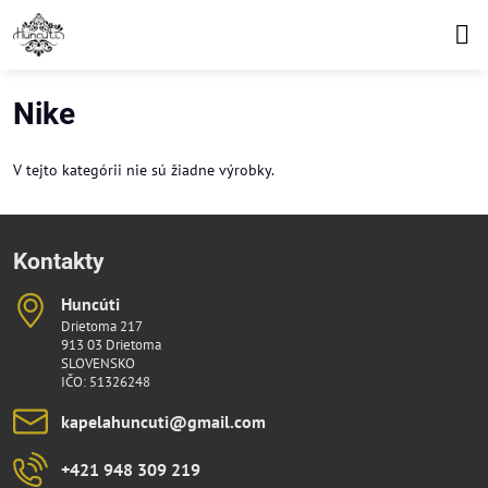
Nike
V tejto kategórii nie sú žiadne výrobky.
Kontakty
Huncúti
Drietoma 217
913 03 Drietoma
SLOVENSKO
IČO: 51326248
kapelahuncuti​@gmail​.com
+421 948 309 219