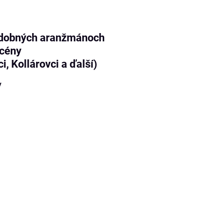
 hudobných aranžmánoch
scény
i, Kollárovci a ďalší)
y