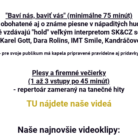
"Baví nás, baviť vás" (minimálne 75 minút)
e, obohatené aj o známe piesne v nápaditých
é vzdávajú "hold" veľkým interpretom SK&CZ 
Karel Gott, Dara Rolins, IMT Smile, Kandráčovc
- pre svoje publikum má kapela pripravené pravidelne aj prídavk
Plesy a firemné večierky
(1 až 3 vstupy po 45 minút)
- repertoár zameraný na tanečné hity
TU nájdete naše videá
Naše najnovšie videoklipy: