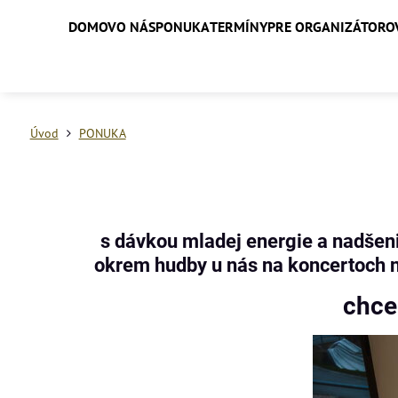
DOMOV
O NÁS
PONUKA
TERMÍNY
PRE ORGANIZÁTORO
Úvod
PONUKA
s dávkou mladej energie a nadšeni
okrem hudby u nás na koncertoch 
chce