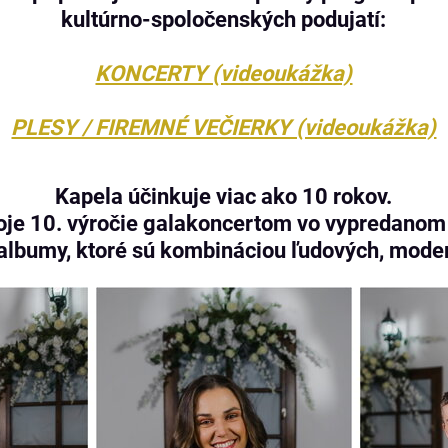
kultúrno-spoločenských podujatí:
KONCERTY (videoukážka)
PLESY / FIREMNÉ VEČIERKY (videoukážka)
Kapela účinkuje viac ako 10 rokov.
voje 10. výročie galakoncertom vo vypredanom 
 albumy, ktoré sú kombináciou ľudových, mode