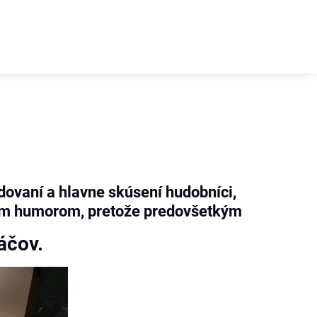
dovaní a hlavne skúsení hudobníci,
ným humorom, pretože predovšetkým
áčov.