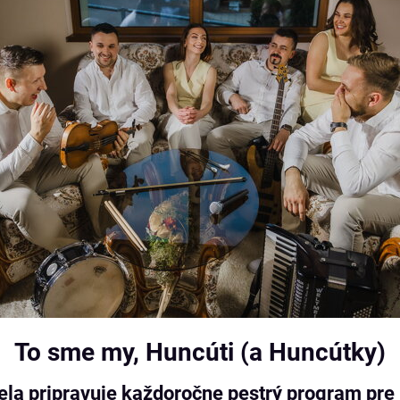
To sme my, Huncúti (a Huncútky)
la pripravuje každoročne pestrý program pr