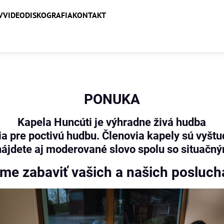
V
VIDEO
DISKOGRAFIA
KONTAKT
PONUKA
Kapela Huncúti je výhradne živá hudba
a pre poctivú hudbu. Členovia kapely sú vyštu
nájdete aj moderované slovo spolu so situač
me zabaviť vašich a našich posluch