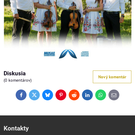
Diskusia
Nový komentár
(0 komentárov)
Facebook
Twitter
Bluesky
Pinterest
Reddit
LinkedIn
WhatsApp
E-
mail
Kontakty