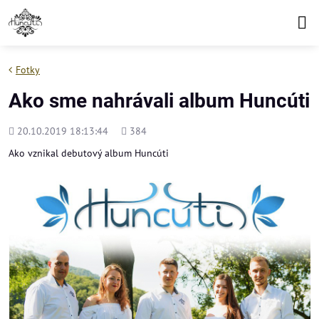
Fotky
Ako sme nahrávali album Huncúti
Pridané
Počet
20.10.2019 18:13:44
384
zobrazení
Ako vznikal debutový album Huncúti