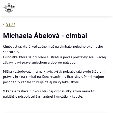
O NÁS
Michaela Ábelová - cimbal
Cimbalistka, ktorá keď začne hrať na cimbale, nejedno oko i ucho
spozornie.
Huncútka, ktorá sa pri hraní sústredí a počas prestávky, ale i väčšej
zábavy baví práve smiechom a dobrou náladou.
Miška vyštudovala hru na klavír, avšak pokračovala svoje štúdium
práve v hre na cimbal na Konzervatóriu v Bratislave. Popri svojom
pôsobení v kapele študuje ďalej na vysokej škole.
V kapele zastáva funkciu hlavnej cimbalistky, ktorá nesie titul
najdlhšie pôsobiacej šarmantnej Huncútky v kapele.