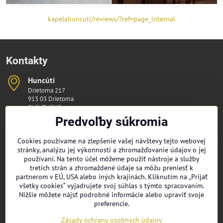
kapelahuncuti/reviews/?ref=page_internal
Kontakty
Huncúti
Drietoma 217
913 03 Drietoma
SLOVENSKO
IČO: 51326248
Predvoľby súkromia
kapelahuncuti​@gmail​.com
Cookies používame na zlepšenie vašej návštevy tejto webovej
stránky, analýzu jej výkonnosti a zhromažďovanie údajov o jej
+421 948 309 219
používaní. Na tento účel môžeme použiť nástroje a služby
tretích strán a zhromaždené údaje sa môžu preniesť k
partnerom v EÚ, USA alebo iných krajinách. Kliknutím na „Prijať
všetky cookies“ vyjadrujete svoj súhlas s týmto spracovaním.
Nižšie môžete nájsť podrobné informácie alebo upraviť svoje
Sme tam, kde aj vy, pridajte sa k Huncútom:
preferencie.
Facebook
Instagram
Youtube
Zásady ochrany osobných údajov